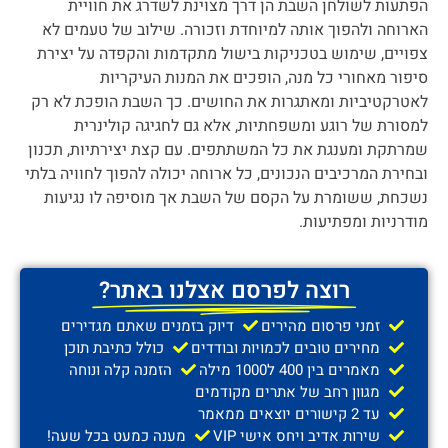
הפתעות לשולחן השבת הן דרך מצוינת לשדרג את חוויית
הארוחה ולהפוך אותה למיוחדת וזכורה. שילוב של טעמים לא
צפויים, שימוש בטכניקות בישול מתקדמות והקפדה על יצירת
סיפור מאחורי כל מנה, הופכים את המנות העיקריות
לאטרקטיביות ומאתגרות את החושים. כך השבת הופכת לא רק
למסורת של רוגע ומשפחתיות, אלא גם לחגיגה קולינרית
שמרתקת ומענגת את כל המשתתפים. עם קצת יצירתיות, תכנון
ובחירת המרכיבים הנכונים, כל ארוחה יכולה להפוך לחוויה בלתי
נשכחת, ששומרת על הקסם של השבת אך מוסיפה לו נגיעות
מודרניות ומפתיעות.
רוצה לפרסם אצלנו באתר?
זמני פרסום מהירים
דיוק בזמנים שאתם מגדירים
מחירים טובים לכמויות ובודדים
כולל כתיבת תוכן
מאמרים בין 400 ל1000 מילה
הזמנה קלה ונוחה
מגוון רחב של אתרים מקודמים
עד 2 קישורים יוצאים ממאמר
שירות אדיב ויחס אישי VIP
מענה כמעט בכל שעה!