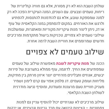
שולחן השבת הוא לא רק מסורת, אלא גם חוויה קולינרית של
ריחות, טעמים וצבעים. עם השנים, המנה העיקרית הפכה לא רק
למנה שמספקת שובע, אלא גם להזדמנות להתנסות, להפתיע
ולרגש את האורחים. במקום להסתפק במנה הקלאסית של עוף
או דג, ניתן ליצור מנות עיקריות מקוריות ומאתגרות, שמשלבות
שילובי טעמים לא צפויים, טכניקות בישול מתקדמות ומרכיבים
חדשים שמרוממים את חוויית השבת לרמה אחרת.
שילוב טעמים לא צפויים
הכנה של
מנות עיקריות לשבת
מאפשרת שילוב של טעמים
שמפתיעים את החיך. לדוגמה, עוף ממולא בתערובת של פירות
יבשים, אגוזים ותבלינים מזרחיים יוצר איזון מרתק בין מתיקות,
מליחות ועומק טעמים. דג סלמון אפוי עם קרם לימון ושמיר
מעניק חוויית טעם מרעננת ומעודנת, ומוסיף נגיעה מודרנית
לשולחן השבת הקלאסי.
שילוב מרכיבים לא שגרתיים יכול להוסיף עניין גם למנות
צמחוניות – קציצות קינואה עם תרד, גבינות וגרעינים, או ירקות