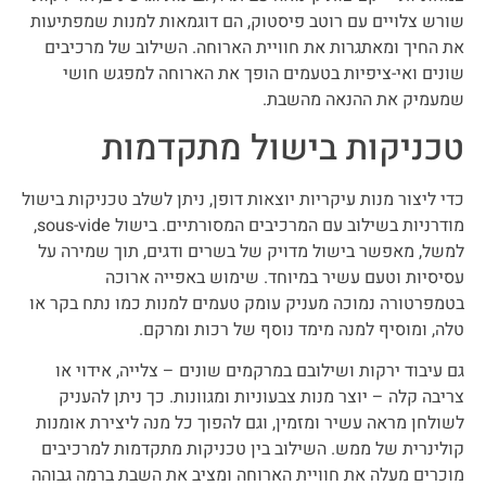
שורש צלויים עם רוטב פיסטוק, הם דוגמאות למנות שמפתיעות
את החיך ומאתגרות את חוויית הארוחה. השילוב של מרכיבים
שונים ואי-ציפיות בטעמים הופך את הארוחה למפגש חושי
שמעמיק את ההנאה מהשבת.
טכניקות בישול מתקדמות
כדי ליצור מנות עיקריות יוצאות דופן, ניתן לשלב טכניקות בישול
מודרניות בשילוב עם המרכיבים המסורתיים. בישול sous-vide,
למשל, מאפשר בישול מדויק של בשרים ודגים, תוך שמירה על
עסיסיות וטעם עשיר במיוחד. שימוש באפייה ארוכה
בטמפרטורה נמוכה מעניק עומק טעמים למנות כמו נתח בקר או
טלה, ומוסיף למנה מימד נוסף של רכות ומרקם.
גם עיבוד ירקות ושילובם במרקמים שונים – צלייה, אידוי או
צריבה קלה – יוצר מנות צבעוניות ומגוונות. כך ניתן להעניק
לשולחן מראה עשיר ומזמין, וגם להפוך כל מנה ליצירת אומנות
קולינרית של ממש. השילוב בין טכניקות מתקדמות למרכיבים
מוכרים מעלה את חוויית הארוחה ומציב את השבת ברמה גבוהה