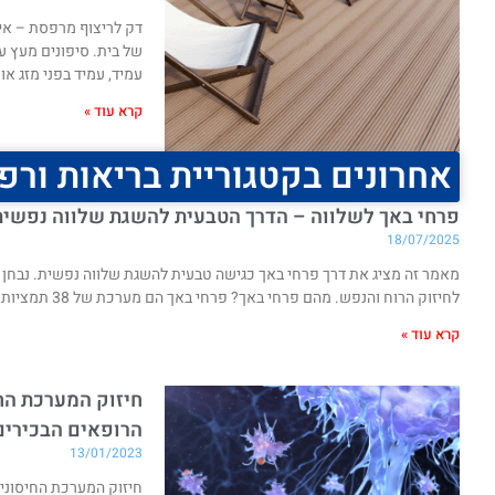
דק לריצוף מרפסת – איז
של בית. סיפונים מעץ עש
עמיד, עמיד בפני מזג אוו
קרא עוד »
אחרונים בקטגוריית בריאות ורפ
פרחי באך לשלווה – הדרך הטבעית להשגת שלווה נפשית
18/07/2025
מאמר זה מציג את דרך פרחי באך כגישה טבעית להשגת שלווה נפשית. נבחן 
לחיזוק הרוח והנפש. מהם פרחי באך? פרחי באך הם מערכת של 38 תמציות פרחים שפותחו על ידי ד"ר אדוארד באך, רופא והומיאופת בריטי, בשנות ה-30
קרא עוד »
חיזוק המערכת הח
הרופאים הבכירים
13/01/2023
חיזוק המערכת החיסוני