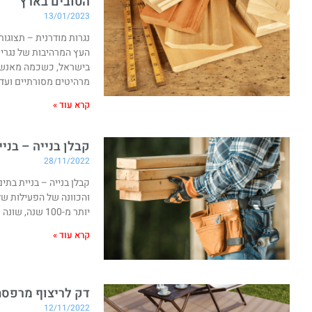
הטובים בארץ
13/01/2023
נגרות מודרנית – תצוגו
העץ המרהיבות של נגרים
בישראל, כשכמה מאנשי ה
מרהיטים מסורתיים ועד 
קרא עוד »
קבלן בנייה – בני
28/11/2022
קבלן בנייה – בניית בת
והכוונה של הפעילות של
יותר מ-100 שנה, שונה מקבלני בנייה. מנהלי בנייה אינם נדרשים להיות בעלי רישיון או השכלה פורמלית
קרא עוד »
דק לריצוף מרפסת
12/11/2022