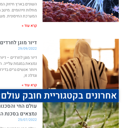
השונים בארץ חיזוק המע
מחלות וזיהומים. מיטב 
המערכת החיסונית. משינ
קרא עוד »
דיור מוגן לחרדים
29/09/2022
דיור מוגן לחרדים – די
נמצאת במגמת עלייה. הג
ויותר אנשים גרים בדיר
וגדלה זו,
קרא עוד »
אחרונים בקטגוריית חובק עולם:
עולם החי והסכנות
נמצאים בסכנת הכ
25/07/2022