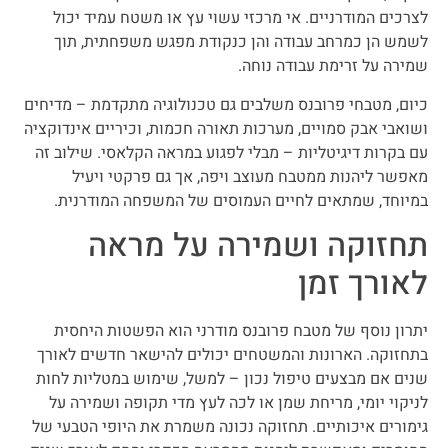
לצרכים המודרניים. אי מרכזי עשוי עץ או משטח עמיד יכול
לשמש הן כמרחב עבודה והן כנקודת מפגש משפחתית, תוך
שמירה על זרימת עבודה נוחה.
כיום, מטבחי פרובנס משלבים גם טכנולוגיה מתקדמת – מדיחים
ושואבי אבק סמויים, מערכות תאורה חכמות, וכיריים אינדוקציה
עם בקרות דיגיטליות – מבלי לפגוע במראה הקלאסי. שילוב זה
מאפשר ליהנות ממטבח מעוצב ויפה, אך גם פרקטי ויעיל
במיוחד, שמתאים לחיים העמוסים של המשפחה המודרנית.
תחזוקה ושמירה על מראה
לאורך זמן
יתרון נוסף של מטבח פרובנס מודרני הוא הפשטות היחסית
בתחזוקה. הארונות והמשטחים יכולים להישאר חדשים לאורך
שנים אם מבצעים טיפול נכון – למשל, שימוש במטליות לחות
לניקוי יומי, מריחת שמן או לכה לעץ מדי תקופה ושמירה על
גימורים איכותיים. תחזוקה נכונה משמרת את היופי הטבעי של