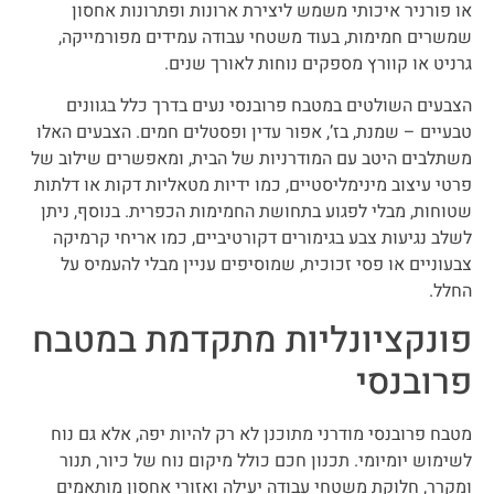
או פורניר איכותי משמש ליצירת ארונות ופתרונות אחסון
שמשרים חמימות, בעוד משטחי עבודה עמידים מפורמייקה,
גרניט או קוורץ מספקים נוחות לאורך שנים.
הצבעים השולטים במטבח פרובנסי נעים בדרך כלל בגוונים
טבעיים – שמנת, בז’, אפור עדין ופסטלים חמים. הצבעים האלו
משתלבים היטב עם המודרניות של הבית, ומאפשרים שילוב של
פרטי עיצוב מינימליסטיים, כמו ידיות מטאליות דקות או דלתות
שטוחות, מבלי לפגוע בתחושת החמימות הכפרית. בנוסף, ניתן
לשלב נגיעות צבע בגימורים דקורטיביים, כמו אריחי קרמיקה
צבעוניים או פסי זכוכית, שמוסיפים עניין מבלי להעמיס על
החלל.
פונקציונליות מתקדמת במטבח
פרובנסי
מטבח פרובנסי מודרני מתוכנן לא רק להיות יפה, אלא גם נוח
לשימוש יומיומי. תכנון חכם כולל מיקום נוח של כיור, תנור
ומקרר, חלוקת משטחי עבודה יעילה ואזורי אחסון מותאמים