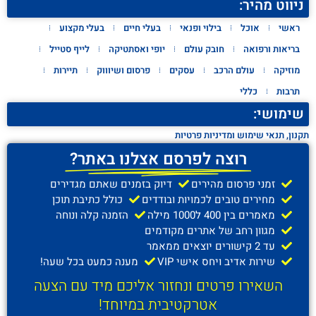
ניווט מהיר:
ראשי
אוכל
בילוי ופנאי
בעלי חיים
בעלי מקצוע
בריאות ורפואה
חובק עולם
יופי ואסתטיקה
לייף סטייל
מוזיקה
עולם הרכב
עסקים
פרסום ושיוווק
תיירות
תרבות
כללי
שימושי:
תקנון, תנאי שימוש ומדיניות פרטיות
רוצה לפרסם אצלנו באתר?
זמני פרסום מהירים
דיוק בזמנים שאתם מגדירים
מחירים טובים לכמויות ובודדים
כולל כתיבת תוכן
מאמרים בין 400 ל1000 מילה
הזמנה קלה ונוחה
מגוון רחב של אתרים מקודמים
עד 2 קישורים יוצאים ממאמר
שירות אדיב ויחס אישי VIP
מענה כמעט בכל שעה!
השאירו פרטים ונחזור אליכם מיד עם הצעה
אטרקטיבית במיוחד!