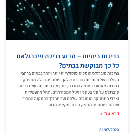
בריכות ביתיות – מדוע בריכת פיברגלאס
כל כך מבוקשת בבתים?
בריכות פיברגלס הופכות פופולריות יותר ויותר בבתים ברחבי
העולם בשל היתרונות הרבים שלהן. פוסט זה בבלוג מתעמק
בסיבות מאחורי המגמה הגוברת, בוחן את היתרונות של בריכות
פיברגלס על פני בטון או ויניל המסורתיים. החל מהעמידות
וצרכי התחזוקה הנמוכים שלהם ועד תהליך ההתקנה המהיר
שלהם, פוסט זה מספק תובנה מקיפה מדוע
קרא עוד »
04/07/2023