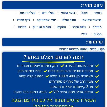
ניווט מהיר:
ראשי
אוכל
בילוי ופנאי
בעלי חיים
בעלי מקצוע
בריאות ורפואה
חובק עולם
יופי ואסתטיקה
לייף סטייל
מוזיקה
עולם הרכב
עסקים
פרסום ושיוווק
תיירות
תרבות
כללי
שימושי:
תקנון, תנאי שימוש ומדיניות פרטיות
רוצה לפרסם אצלנו באתר?
זמני פרסום מהירים
דיוק בזמנים שאתם מגדירים
מחירים טובים לכמויות ובודדים
כולל כתיבת תוכן
מאמרים בין 400 ל1000 מילה
הזמנה קלה ונוחה
מגוון רחב של אתרים מקודמים
עד 2 קישורים יוצאים ממאמר
שירות אדיב ויחס אישי VIP
מענה כמעט בכל שעה!
השאירו פרטים ונחזור אליכם מיד עם הצעה
אטרקטיבית במיוחד!