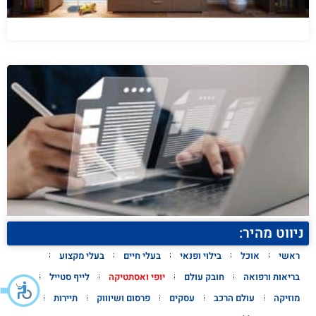
ניווט מהיר:
ראשי
אוכל
בילוי ופנאי
בעלי חיים
בעלי מקצוע
בריאות ורפואה
חובק עולם
יופי ואסתטיקה
לייף סטייל
מוזיקה
עולם הרכב
עסקים
פרסום ושיוווק
תיירות