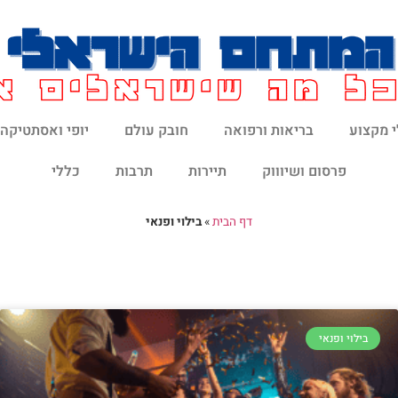
 מקצוע
בריאות ורפואה
חובק עולם
יופי ואסתטיקה
פרסום ושיוווק
תיירות
תרבות
כללי
דף הבית
»
בילוי ופנאי
בילוי ופנאי