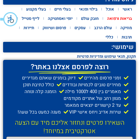
ראשי
אוכל
בילוי ופנאי
בעלי חיים
בעלי מקצוע
בריאות ורפואה
חובק עולם
יופי ואסתטיקה
לייף סטייל
מוזיקה
עולם הרכב
עסקים
פרסום ושיוווק
תיירות
תרבות
כללי
שימושי:
תקנון, תנאי שימוש ומדיניות פרטיות
רוצה לפרסם אצלנו באתר?
זמני פרסום מהירים
דיוק בזמנים שאתם מגדירים
מחירים טובים לכמויות ובודדים
כולל כתיבת תוכן
מאמרים בין 400 ל1000 מילה
הזמנה קלה ונוחה
מגוון רחב של אתרים מקודמים
עד 2 קישורים יוצאים ממאמר
שירות אדיב ויחס אישי VIP
מענה כמעט בכל שעה!
השאירו פרטים ונחזור אליכם מיד עם הצעה
אטרקטיבית במיוחד!