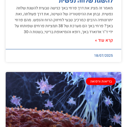
להשגת שלווה נפשית
מאמר זה מציג את דרך פרחי באך כגישה טבעית להשגת שלווה
נפשית. נבחן את ההיסטוריה של השיטה, את דרך פעולתה, ואת
יתרונותיה הרבים כמרכיב טבעי לחיזוק הרוח והנפש. מהם פרחי
באך? פרחי באך הם מערכת של 38 תמציות פרחים שפותחו על
ידי ד"ר אדוארד באך, רופא והומיאופת בריטי, בשנות ה-30
קרא עוד »
18/07/2025
בריאות ורפואה