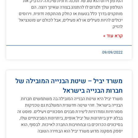
הטלפון וירוס הוא סוג של תוכנה זדונית שיכולה להדביק את
הטלפון שלך ולגרום לו להתנהג בצורה שאינך רוצה. הם
מותקנים בדרך כלל בטעות או כחלק מהתקפה זדונית. וירוסים
יכולים להיות פעילים או לא פעילים, אבל לכולם יש פוטנציאל
להזיק
קרא עוד »
09/09/2022
משרד יביל – שיטת הבנייה המובילה של
חברות הבנייה בישראל
משרד יביל היא שיטת הבנייה המובילה בה משתמשים חברות
הבנייה בישראל. זוהי שיטה חדשנית המשלבת גם טכניקות
מסורתיות ומודרניות ליצירת מבנים חסכוניים ויעילים. פוסט זה
בבלוג ידון ביתרונות של יביל אופיס, ביתרונות הסביבתיים שלו,
בסיכונים הכרוכים בו ובמחויבות החברה לאיכות. לבסוף, הוא
יספק מסקנה מדוע משרד יביל הוא הבחירה הטובה