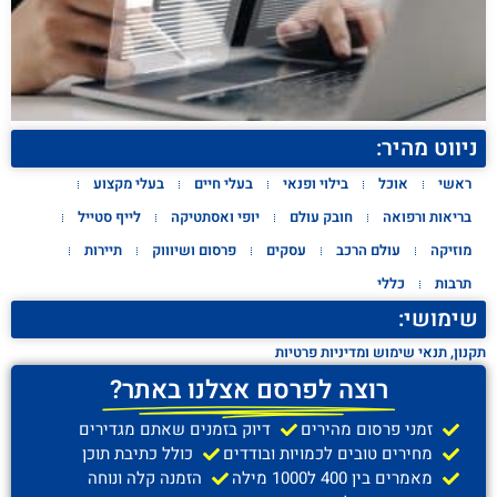
ניווט מהיר:
ראשי
אוכל
בילוי ופנאי
בעלי חיים
בעלי מקצוע
בריאות ורפואה
חובק עולם
יופי ואסתטיקה
לייף סטייל
מוזיקה
עולם הרכב
עסקים
פרסום ושיוווק
תיירות
תרבות
כללי
שימושי:
תקנון, תנאי שימוש ומדיניות פרטיות
רוצה לפרסם אצלנו באתר?
זמני פרסום מהירים
דיוק בזמנים שאתם מגדירים
מחירים טובים לכמויות ובודדים
כולל כתיבת תוכן
מאמרים בין 400 ל1000 מילה
הזמנה קלה ונוחה