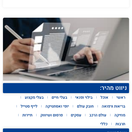
ניווט מהיר:
ראשי
אוכל
בילוי ופנאי
בעלי חיים
בעלי מקצוע
בריאות ורפואה
חובק עולם
יופי ואסתטיקה
לייף סטייל
מוזיקה
עולם הרכב
עסקים
פרסום ושיוווק
תיירות
תרבות
כללי