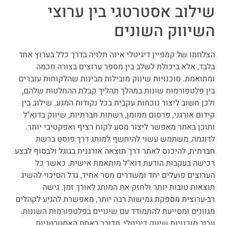
שילוב אסטרטגי בין ערוצי
השיווק השונים
הצלחתו של קמפיין דיגיטלי אינה תלויה בדרך כלל בערוץ אחד
בלבד, אלא ביכולת לשלב בין מספר ערוצים בצורה חכמה
ומתואמת. סוכנויות שיווק מובילות מבינות שהלקוחות עוברים
בין פלטפורמות שונות במהלך תהליך קבלת ההחלטות שלהם,
ולכן חשוב ליצור נוכחות עקבית בכל נקודות המגע. שילוב בין
קידום אורגני, פרסום ממומן, רשתות חברתיות, שיווק בדוא"ל
ותוכן באתר מאפשר ליצור מסע לקוח רציף ואפקטיבי יותר.
לדוגמה, משתמש עשוי להיחשף למותג דרך פוסט ברשת
חברתית, להיכנס לאתר דרך תוצאה אורגנית בגוגל ולבסוף לבצע
רכישה בעקבות הודעת דוא"ל מותאמת אישית. כאשר כל
הערוצים פועלים יחד ומשדרים מסר אחיד, גדל הסיכוי להשיג
תוצאות טובות יותר ולחזק את המותג לאורך זמן. גישה
רב-ערוצית מספקת גמישות רבה יותר, מאפשרת להגיע לקהלים
מגוונים ומסייעת להתמודד עם שינויים בפלטפורמות השונות.
עבור סוכנויות שיווק דיגיטלי, מדובר באחת האסטרטגיות