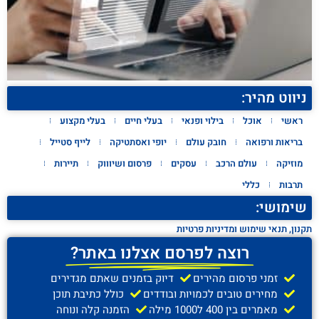
ניווט מהיר:
ראשי
אוכל
בילוי ופנאי
בעלי חיים
בעלי מקצוע
בריאות ורפואה
חובק עולם
יופי ואסתטיקה
לייף סטייל
מוזיקה
עולם הרכב
עסקים
פרסום ושיוווק
תיירות
תרבות
כללי
שימושי:
תקנון, תנאי שימוש ומדיניות פרטיות
רוצה לפרסם אצלנו באתר?
זמני פרסום מהירים
דיוק בזמנים שאתם מגדירים
מחירים טובים לכמויות ובודדים
כולל כתיבת תוכן
מאמרים בין 400 ל1000 מילה
הזמנה קלה ונוחה