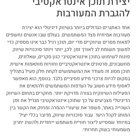
יצירת תוכן אינטראקטיבי
להגברת המעורבות
אחד האתגרים הגדולים ביותר בשיווק דיגיטלי הוא יצירת
מעורבות אמיתית מצד המשתמשים. בעולם שבו אנשים נחשפים
למאות מסרים שיווקיים מדי יום, תוכן רגיל כבר אינו מספיק כדי
למשוך תשומת לב לאורך זמן. לכן, יותר ויותר סוכנויות שיווק
פונות לשימוש בתוכן אינטראקטיבי כגון סקרים, שאלונים,
מחשבונים, סרטונים אינטראקטיביים וחוויות מותאמות אישית.
תוכן מסוג זה מעודד את המשתמשים לקחת חלק פעיל בתהליך
במקום להיות צרכני מידע פסיביים בלבד. בנוסף, הוא מאפשר
לאסוף מידע חשוב על העדפות המשתמשים ולהתאים את
הפעילות השיווקית בצורה מדויקת יותר. מחקרים בתחום השיווק
הדיגיטלי מצביעים על כך שתוכן אינטראקטיבי מגדיל את זמן
השהייה באתר, משפר את שיעורי ההמרה ומחזק את הקשר בין
המותג לקהל היעד. עבור סוכנויות שיווק, מדובר בכלי יעיל
במיוחד שמסייע ליצור חוויית משתמש ייחודית ולהשיג יתרון
משמעותי בשוק תחרותי.