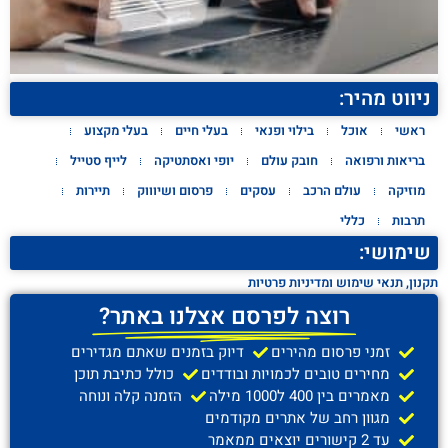
ניווט מהיר:
ראשי
אוכל
בילוי ופנאי
בעלי חיים
בעלי מקצוע
בריאות ורפואה
חובק עולם
יופי ואסתטיקה
לייף סטייל
מוזיקה
עולם הרכב
עסקים
פרסום ושיוווק
תיירות
תרבות
כללי
שימושי:
תקנון, תנאי שימוש ומדיניות פרטיות
רוצה לפרסם אצלנו באתר?
זמני פרסום מהירים
דיוק בזמנים שאתם מגדירים
מחירים טובים לכמויות ובודדים
כולל כתיבת תוכן
מאמרים בין 400 ל1000 מילה
הזמנה קלה ונוחה
מגוון רחב של אתרים מקודמים
עד 2 קישורים יוצאים ממאמר